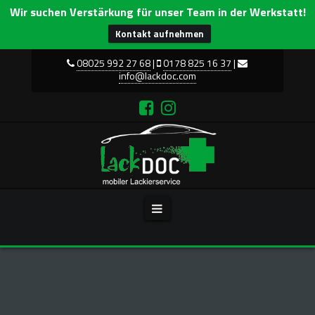
Wir suchen Verstärkung für unser Team in der Werkstatt!
Kontakt aufnehmen
08025 992 27 68
|
0178 825 16 37
|
info@lackdoc.com
Lack
Doc
Navigation